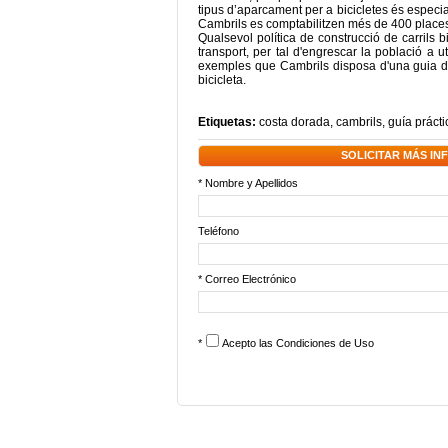
tipus d’aparcament per a bicicletes és especialm
Cambrils es comptabilitzen més de 400 places
Qualsevol política de construcció de carrils 
transport, per tal d'engrescar la població a uti
exemples que Cambrils disposa d'una guia de 
bicicleta.
Etiquetas:
costa dorada
,
cambrils
,
guía prácti
SOLICITAR MÁS I
* Nombre y Apellidos
Teléfono
* Correo Electrónico
*
Acepto las
Condiciones de Uso