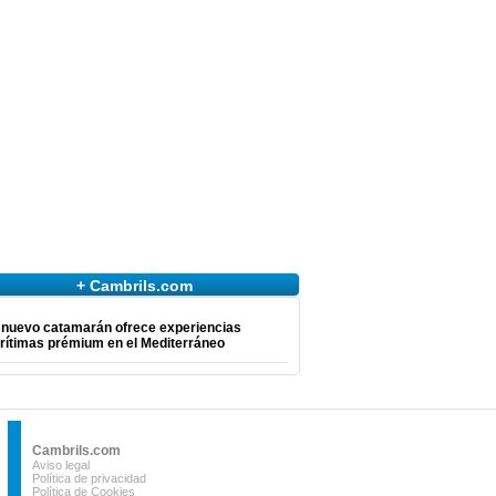
+ Cambrils.com
 nuevo catamarán ofrece experiencias
rítimas prémium en el Mediterráneo
Cambrils.com
Aviso legal
Política de privacidad
Política de Cookies