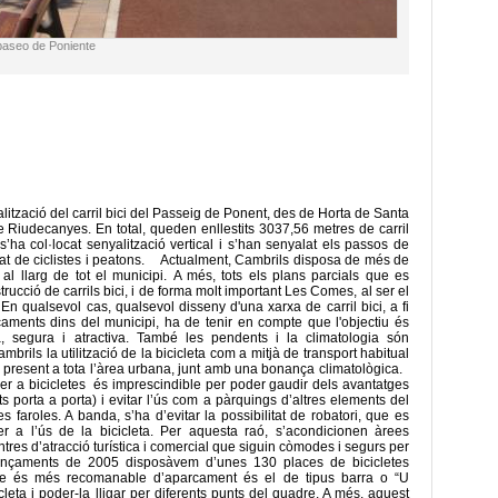
l paseo de Poniente
alització del carril bici del Passeig de Ponent, des de Horta de Santa
e Riudecanyes. En total, queden enllestits 3037,56 metres de carril
a col·locat senyalització vertical i s’han senyalat els passos de
retat de ciclistes i peatons. Actualment, Cambrils disposa de més de
 al llarg de tot el municipi. A més, tots els plans parcials que es
cció de carrils bici, i de forma molt important Les Comes, al ser el
En qualsevol cas, qualsevol disseny d'una xarxa de carril bici, a fi
açaments dins del municipi, ha de tenir en compte que l'objectiu és
, segura i atractiva. També les pendents i la climatologia són
rils la utilització de la bicicleta com a mitjà de transport habitual
a present a tota l’àrea urbana, junt amb una bonança climatològica.
per a bicicletes és imprescindible per poder gaudir dels avantatges
s porta a porta) i evitar l’ús com a pàrquings d’altres elements del
 faroles. A banda, s’ha d’evitar la possibilitat de robatori, que es
r a l’ús de la bicicleta. Per aquesta raó, s’acondicionen àrees
tres d’atracció turística i comercial que siguin còmodes i segurs per
ençaments de 2005 disposàvem d’unes 130 places de bicicletes
que és més recomanable d’aparcament és el de tipus barra o “U
cleta i poder-la lligar per diferents punts del quadre. A més, aquest