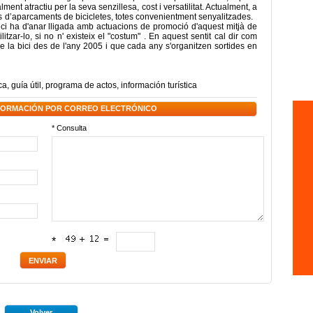
ent atractiu per la seva senzillesa, cost i versatilitat. Actualment, a
 d’aparcaments de bicicletes, totes convenientment senyalitzades.
bici ha d'anar lligada amb actuacions de promoció d'aquest mitjà de
litzar-lo, si no n' existeix el "costum" . En aquest sentit cal dir com
la bici des de l'any 2005 i que cada any s'organitzen sortides en
ca
,
guía útil
,
programa de actos
,
información turística
NFORMACIÓN POR CORREO ELECTRÓNICO
* Consulta
*
Volver