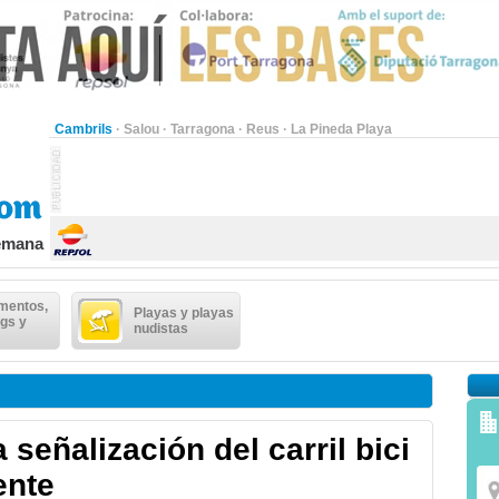
Cambrils
·
Salou
·
Tarragona
·
Reus
·
La Pineda Playa
semana
mentos,
Playas y playas
gs y
nudistas
a señalización del carril bici
ente