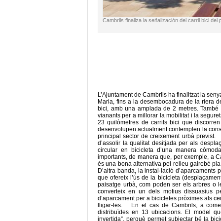
Cambrils finaliza la señalización del carril bici de
L’Ajuntament de Cambrils ha finalitzat la seny
Maria, fins a la desembocadura de la riera d
bici, amb una amplada de 2 metres. També s’h
vianants per a millorar la mobilitat i la segu
23 quilòmetres de carrils bici que discorren
desenvolupen actualment contemplen la constru
principal sector de creixement urbà previst. 
d’assolir la qualitat desitjada per als despl
circular en bicicleta d’una manera còmoda
importants, de manera que, per exemple, a Camb
és una bona alternativa pel relleu gairebé pl
D’altra banda, la instal·lació d’aparcaments 
que ofereix l’ús de la bicicleta (desplaçament
paisatge urbà, com poden ser els arbres o les
converteix en un dels motius dissuasius pe
d’aparcament per a bicicletes pròximes als cen
lligar-les. En el cas de Cambrils, a com
distribuïdes en 13 ubicacions. El model 
invertida”, perquè permet subjectar bé la bici