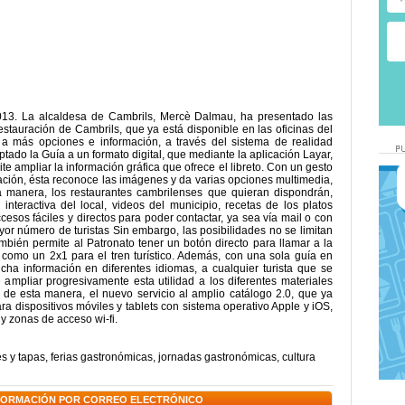
13. La alcaldesa de Cambrils, Mercè Dalmau, ha presentado las
stauración de Cambrils, que ya está disponible en las oficinas del
 a más opciones e información, a través del sistema de realidad
tado la Guía a un formato digital, que mediante la aplicación Layar,
ite ampliar la información gráfica que ofrece el libreto. Con un gesto
cación, ésta reconoce las imágenes y da varias opciones multimedia,
ta manera, los restaurantes cambrilenses que quieran dispondrán,
 interactiva del local, videos del municipio, recetas de los platos
cesos fáciles y directos para poder contactar, ya sea vía mail o con
yor número de turistas Sin embargo, las posibilidades no se limitan
ambién permite al Patronato tener un botón directo para llamar a la
, como un 2x1 para el tren turístico. Además, con una sola guía en
ucha información en diferentes idiomas, a cualquier turista que se
é ampliar progresivamente esta utilidad a los diferentes materiales
r, de esta manera, el nuevo servicio al amplio catálogo 2.0, que ya
ra dispositivos móviles y tablets con sistema operativo Apple y iOS,
 y zonas de acceso wi-fi.
es y tapas
,
ferias gastronómicas
,
jornadas gastronómicas
,
cultura
NFORMACIÓN POR CORREO ELECTRÓNICO