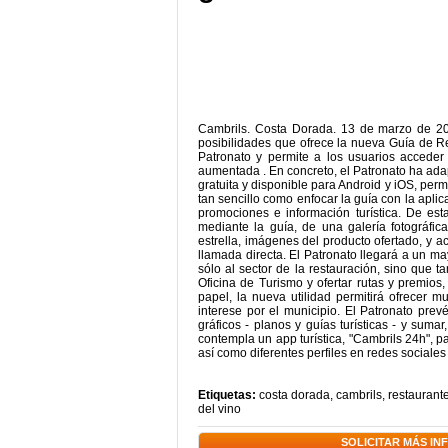
Cambrils. Costa Dorada. 13 de marzo de 20
posibilidades que ofrece la nueva Guía de Re
Patronato y permite a los usuarios acceder
aumentada . En concreto, el Patronato ha adap
gratuita y disponible para Android y iOS, perm
tan sencillo como enfocar la guía con la apli
promociones e información turística. De es
mediante la guía, de una galería fotográfica
estrella, imágenes del producto ofertado, y ac
llamada directa. El Patronato llegará a un ma
sólo al sector de la restauración, sino que t
Oficina de Turismo y ofertar rutas y premios
papel, la nueva utilidad permitirá ofrecer m
interese por el municipio. El Patronato prev
gráficos - planos y guías turísticas - y suma
contempla un app turística, "Cambrils 24h", pa
así como diferentes perfiles en redes sociales
Etiquetas:
costa dorada
,
cambrils
,
restaurant
del vino
SOLICITAR MÁS I