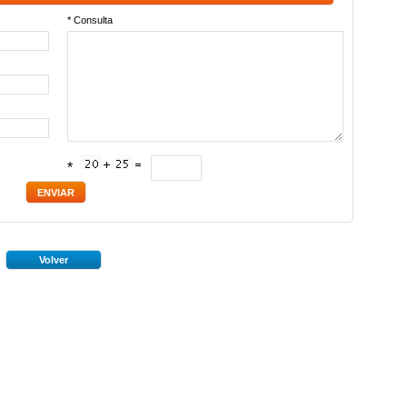
* Consulta
*
Volver