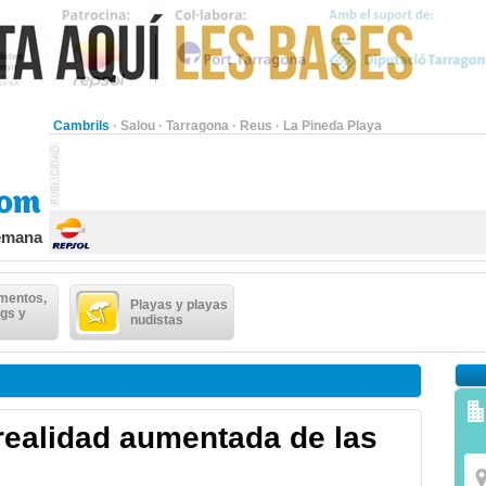
Cambrils
·
Salou
·
Tarragona
·
Reus
·
La Pineda Playa
semana
mentos,
Playas y playas
gs y
nudistas
realidad aumentada de las