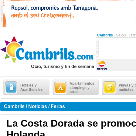
Cambrils
·
Salou
·
Tar
Ocio, turismo y fin de semana
Apartamentos,
Hoteles y
Playas y 
cámpings y
Aparthoteles
nudistas
otros
Cambrils / Noticias / Ferias
La Costa Dorada se promoc
Holanda