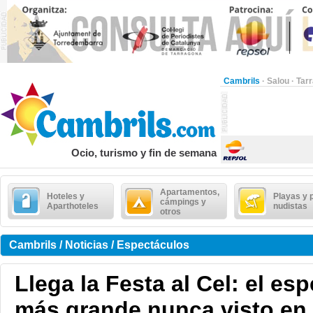
Cambrils
·
Salou
·
Tar
Ocio, turismo y fin de semana
Apartamentos,
Hoteles y
Playas y 
cámpings y
Aparthoteles
nudistas
otros
Cambrils / Noticias / Espectáculos
Llega la Festa al Cel: el es
más grande nunca visto en 