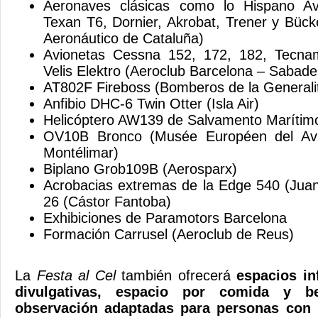
Aeronaves clásicas como lo Hispano Av
Texan T6, Dornier, Akrobat, Trener y Büc
Aeronáutico de Cataluña)
Avionetas Cessna 152, 172, 182, Tecnam
Velis Elektro (Aeroclub Barcelona – Sabadel
AT802F Fireboss (Bomberos de la Generalit
Anfibio DHC-6 Twin Otter (Isla Air)
Helicóptero AW139 de Salvamento Marítim
OV10B Bronco (Musée Européen del Avi
Montélimar)
Biplano Grob109B (Aerosparx)
Acrobacias extremas de la Edge 540 (Juan
26 (Cástor Fantoba)
Exhibiciones de Paramotors Barcelona
Formación Carrusel (Aeroclub de Reus)
La
Festa al Cel
también ofrecerá
espacios inf
divulgativas, espacio por comida y 
observación adaptadas para personas con 