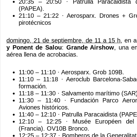
20:35 – 20:50 · Patrulla Paracaidista d
(PAPEA).
21:10 – 21:22 · Aerosparx. Drones + Gr
pirotécnicos
domingo, 21 de septiembre, de 11 a 15 h
, en 
y Ponent de Salou
:
Grande Airshow
, una e
aérea llena de acrobacias.
11:00 – 11:10 · Aerosparx. Grob 109B.
11:10 – 11:18 · Aeroclub Barcelona-Sabade
formación.
11:18 – 11:30 · Salvamento marítimo (SAR
11:30 – 11:40 · Fundación Parco Aeron
Aviones históricos.
11:40 – 12:10 · Patrulla Paracaidista (PAPE
12:10 – 12:25 · Musée Européen del 
(Francia). OV10B Bronco.
12:25 – 12:37 · Bomberos de la Generalita