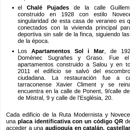
el
Chalé Pujades
de la calle Guille
construido en 1928 con estilo Novecen
singularidad de esta casa de veraneo es q
conectados con la vivienda principal para 
deportiva sin salir de la finca, siguiendo l
de la época.
Los
Apartamentos Sol i Mar
, de 192
Domènec Sugrañes y Graso. Fue el p
apartamentos construido a Salou y en t
2011 el edificio se salvó del escomb
ciudadana. La restauración fue a ca
tarraconense Xavier Climent y se rei
encuentra en la calle de Ponent, 9/calle de
de Mistral, 9 y calle de l'Església, 20.
Cada edificio de la Ruta Modernista y Novece
una
placa identificativa con un código QR
d
acceder a una
audioguía en catalán, castella