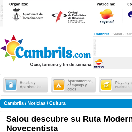
Cambrils
·
Salou
·
Tar
Ocio, turismo y fin de semana
Apartamentos,
Hoteles y
Playas y 
cámpings y
Aparthoteles
nudistas
otros
Cambrils / Noticias / Cultura
Salou descubre su Ruta Modern
Novecentista