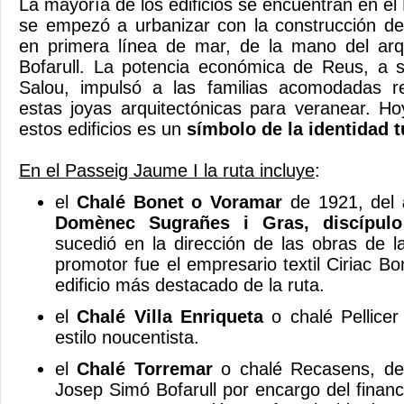
La mayoría de los edificios se encuentran en e
se empezó a urbanizar con la construcción de
en primera línea de mar, de la mano del arq
Bofarull. La potencia económica de Reus, a s
Salou, impulsó a las familias acomodadas r
estas joyas arquitectónicas para veranear. Ho
estos edificios es un
símbolo de la identidad t
En el Passeig Jaume I la ruta incluye
:
el
Chalé Bonet o Voramar
de 1921, del
Domènec Sugrañes i Gras, discípul
sucedió en la dirección de las obras de l
promotor fue el empresario textil Ciriac Bon
edificio más destacado de la ruta.
el
Chalé Villa Enriqueta
o chalé Pellicer
estilo noucentista.
el
Chalé Torremar
o chalé Recasens, de
Josep Simó Bofarull por encargo del financ