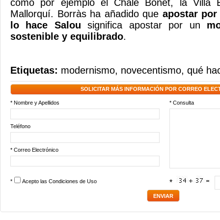
como por ejemplo el Chalé Bonet, la Villa 
Mallorquí. Borràs ha añadido que
apostar por
lo hace Salou
significa apostar por un
mod
sostenible y equilibrado
.
Etiquetas:
modernismo
,
novecentismo
,
qué ha
SOLICITAR MÁS INFORMACIÓN POR CORREO ELEC
* Nombre y Apellidos
* Consulta
Teléfono
* Correo Electrónico
*
Acepto las
Condiciones de Uso
*