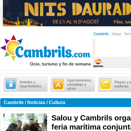
Cambrils
·
Salou
·
Tar
Ocio, turismo y fin de semana
Apartamentos,
Hoteles y
Playas y 
cámpings y
Aparthoteles
nudistas
otros
Cambrils / Noticias / Cultura
Salou y Cambrils orga
feria marítima conjunt