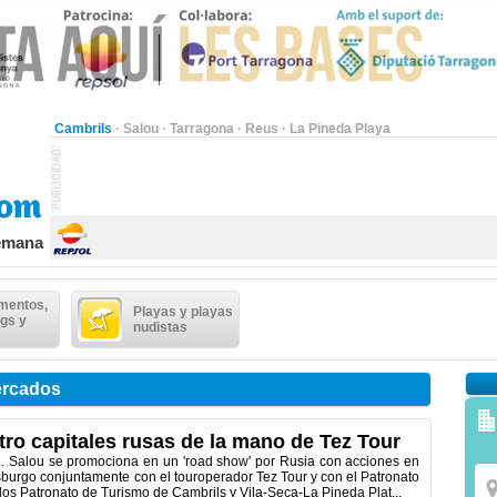
Cambrils
·
Salou
·
Tarragona
·
Reus
·
La Pineda Playa
semana
mentos,
Playas y playas
gs y
nudistas
Mercados
ro capitales rusas de la mano de Tez Tour
. Salou se promociona en un 'road show' por Rusia con acciones en
burgo conjuntamente con el touroperador Tez Tour y con el Patronato
los Patronato de Turismo de Cambrils y Vila-Seca-La Pineda Plat...