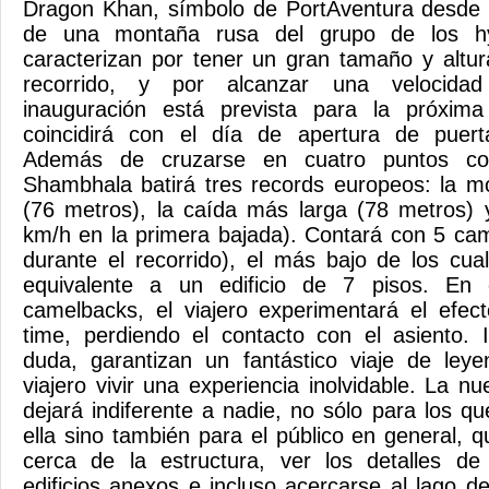
Dragon Khan, símbolo de PortAventura desde s
de una montaña rusa del grupo de los hy
caracterizan por tener un gran tamaño y altu
recorrido, y por alcanzar una velocidad
inauguración está prevista para la próxim
coincidirá con el día de apertura de puert
Además de cruzarse en cuatro puntos co
Shambhala batirá tres records europeos: la m
(76 metros), la caída más larga (78 metros) 
km/h en la primera bajada). Contará con 5 ca
durante el recorrido), el más bajo de los cua
equivalente a un edificio de 7 pisos. En
camelbacks, el viajero experimentará el efec
time, perdiendo el contacto con el asiento. 
duda, garantizan un fantástico viaje de leye
viajero vivir una experiencia inolvidable. La 
dejará indiferente a nadie, no sólo para los q
ella sino también para el público en general,
cerca de la estructura, ver los detalles de
edificios anexos e incluso acercarse al lago d