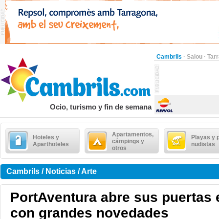
Cambrils
·
Salou
·
Tar
Ocio, turismo y fin de semana
Apartamentos,
Hoteles y
Playas y 
cámpings y
Aparthoteles
nudistas
otros
Cambrils / Noticias / Arte
PortAventura abre sus puertas 
con grandes novedades