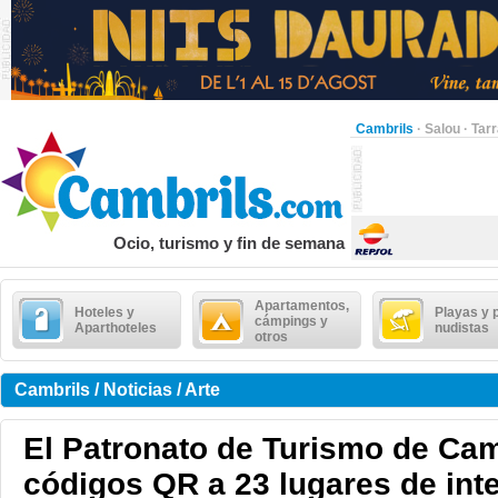
Cambrils
·
Salou
·
Tar
Ocio, turismo y fin de semana
Apartamentos,
Hoteles y
Playas y 
cámpings y
Aparthoteles
nudistas
otros
Cambrils / Noticias / Arte
El Patronato de Turismo de Camb
códigos QR a 23 lugares de int