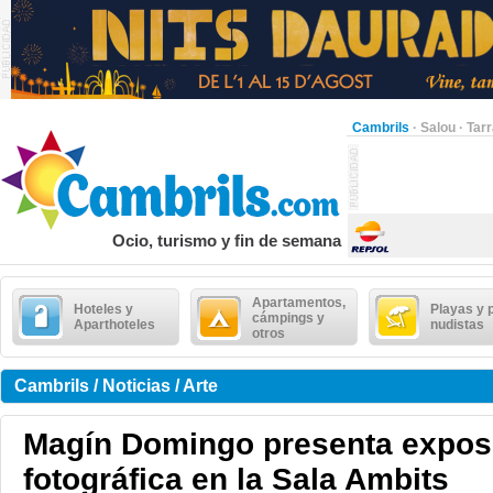
Cambrils
·
Salou
·
Tar
Ocio, turismo y fin de semana
Apartamentos,
Hoteles y
Playas y 
cámpings y
Aparthoteles
nudistas
otros
Cambrils / Noticias / Arte
Magín Domingo presenta expos
fotográfica en la Sala Ambits