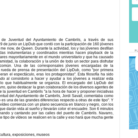
 de Juventud del Ayuntamiento de Cambrils, a través de sus
9 de junio un LipDub que contó con la participación de 160 jóvenes
p me now, de Queen. Durante la actividad, los y las jóvenes desfilan
adas indumentarias y coordinados mientras hacen playback de la
ulares mayoritariamente en el mundo universitario y que ha causado
mistad, la colaboración y la unión de todo un sector para disfrutar
común. Una de las corresponsales jóvenes encargadas de la
 rueda de prensa de presentación del LipDub, como "por primera
eran el espectáculo, eras los protagonistas". Esta filosofía ha sido
do al consistorio a hacer y ayudar a los jóvenes a realizar esta
 lo que habitualmente se organiza. El encargado del LipDub del
o, quiso destacar la gran colaboración de los diversos agentes de
e la juventud en Cambrils "a la hora de hacer y proponer iniciativas
uventud del Ayuntamiento de Cambrils, Jordi Savall, comentaba como
 es una de las grandes diferencias respecto a otras de este tipo". Y
 vídeo comienza con un plano secuencia en blanco y negro, con los
que darán vida al sueño y llevarán color el encuadre. Son 6 minutos
ando y cantando por las calles del puerto de Cambrils. Navarro,
e tipo de vídeos se realicen en la calle y eso hará que mucha gente
cultura
,
exposiciones
,
museos