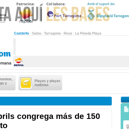
Cambrils
·
Salou
·
Tarragona
·
Reus
·
La Pineda Playa
semana
mentos,
Playas y playas
gs y
nudistas
rils congrega más de 150
to