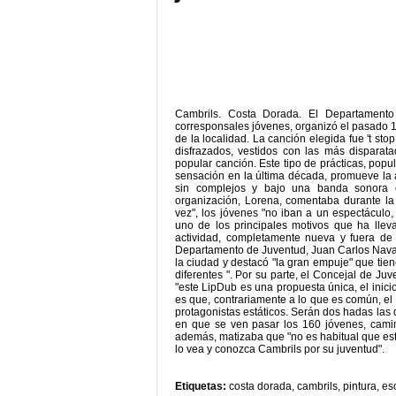
Cambrils. Costa Dorada. El Departamento
corresponsales jóvenes, organizó el pasado 1
de la localidad. La canción elegida fue 't sto
disfrazados, vestidos con las más disparat
popular canción. Este tipo de prácticas, pop
sensación en la última década, promueve la a
sin complejos y bajo una banda sonora 
organización, Lorena, comentaba durante la
vez", los jóvenes "no iban a un espectáculo, 
uno de los principales motivos que ha lleva
actividad, completamente nueva y fuera de
Departamento de Juventud, Juan Carlos Navarr
la ciudad y destacó "la gran empuje" que tien
diferentes ". Por su parte, el Concejal de J
"este LipDub es una propuesta única, el inicio
es que, contrariamente a lo que es común, el
protagonistas estáticos. Serán dos hadas las 
en que se ven pasar los 160 jóvenes, camin
además, matizaba que "no es habitual que est
lo vea y conozca Cambrils por su juventud".
Etiquetas:
costa dorada
,
cambrils
,
pintura
,
es