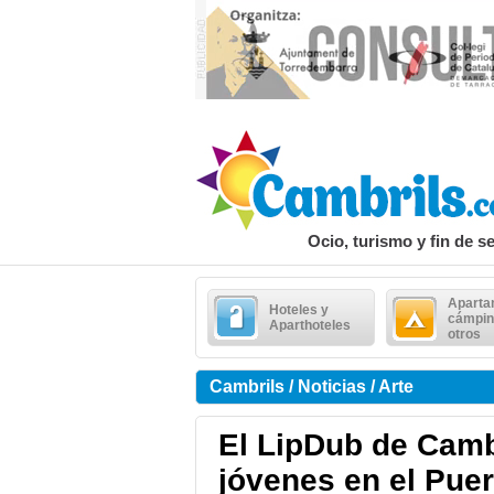
Ocio, turismo y fin de 
Aparta
Hoteles y
cámpin
Aparthoteles
otros
Cambrils / Noticias / Arte
El LipDub de Camb
jóvenes en el Puer