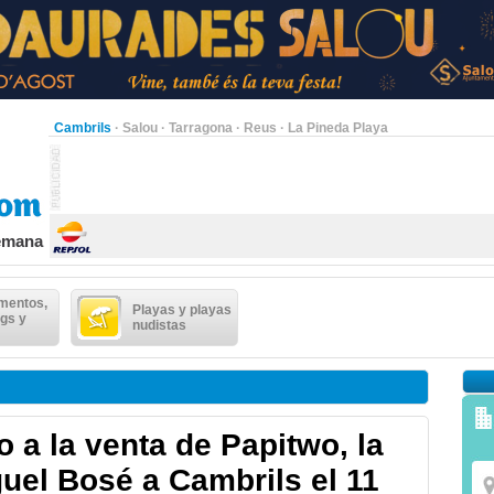
Cambrils
·
Salou
·
Tarragona
·
Reus
·
La Pineda Playa
semana
mentos,
Playas y playas
gs y
nudistas
o a la venta de Papitwo, la
guel Bosé a Cambrils el 11