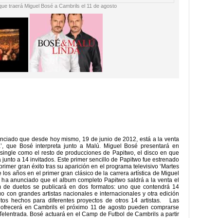
 que traerá Miguel Bosé a Cambrils el 11 de agosto
nciado que desde hoy mismo, 19 de junio de 2012, está a la venta
da’, que Bosé interpreta junto a Malú. Miguel Bosé presentará en
 single como el resto de producciones de Papitwo, el disco en que
 junto a 14 invitados. Este primer sencillo de Papitwo fue estrenado
rimer gran éxito tras su aparición en el programa televisivo ‘Martes
e los años en el primer gran clásico de la carrera artística de Miguel
ha anunciado que el album completo Papitwo saldrá a la venta el
 de duetos se publicará en dos formatos: uno que contendrá 14
 con grandes artistas nacionales e internacionales y otra edición
tos hechos para diferentes proyectos de otros 14 artistas. Las
 ofrecerá en Cambrils el próximo 11 de agosto pueden comprarse
elentrada. Bosé actuará en el Camp de Futbol de Cambrils a partir