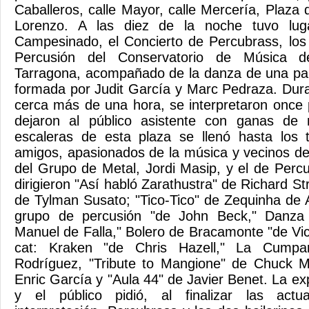
Caballeros, calle Mayor, calle Mercería, Plaza
Lorenzo. A las diez de la noche tuvo lug
Campesinado, el Concierto de Percubrass, los
Percusión del Conservatorio de Música d
Tarragona, acompañado de la danza de una par
formada por Judit García y Marc Pedraza. Dura
cerca más de una hora, se interpretaron once
dejaron al público asistente con ganas de
escaleras de esta plaza se llenó hasta los t
amigos, apasionados de la música y vecinos de 
del Grupo de Metal, Jordi Masip, y el de Perc
dirigieron "Así habló Zarathustra" de Richard S
de Tylman Susato; "Tico-Tico" de Zequinha de 
grupo de percusión "de John Beck," Danza r
Manuel de Falla," Bolero de Bracamonte "de Vi
cat: Kraken "de Chris Hazell," La Cumpa
Rodríguez, "Tribute to Mangione" de Chuck 
Enric García y "Aula 44" de Javier Benet. La e
y el público pidió, al finalizar las actu