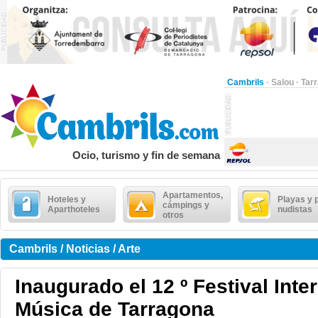
Cambrils
·
Salou
·
Tar
Ocio, turismo y fin de semana
Apartamentos,
Hoteles y
Playas y 
cámpings y
Aparthoteles
nudistas
otros
Cambrils / Noticias / Arte
Inaugurado el 12 º Festival Inte
Música de Tarragona