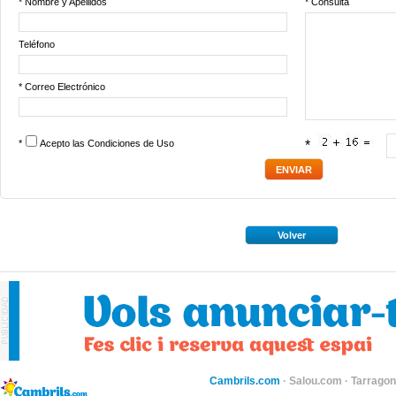
* Nombre y Apellidos
* Consulta
Teléfono
* Correo Electrónico
*
Acepto las
Condiciones de Uso
*
Volver
Cambrils.com
·
Salou.com
·
Tarragon