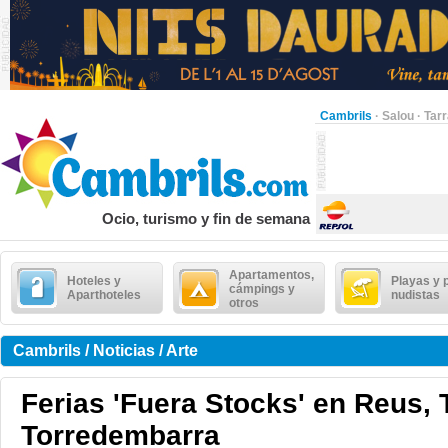
Cambrils
·
Salou
·
Tar
Ocio, turismo y fin de semana
Apartamentos,
Hoteles y
Playas y 
cámpings y
Aparthoteles
nudistas
otros
Cambrils / Noticias / Arte
Ferias 'Fuera Stocks' en Reus, 
Torredembarra