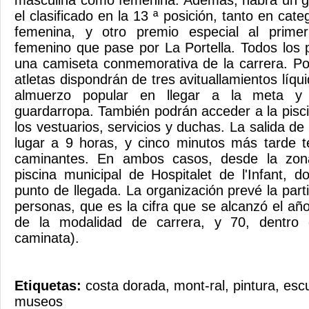
masculina como femenina. Además, habrá un ga
el clasificado en la 13 ª posición, tanto en ca
femenina, y otro premio especial al primer
femenino que pase por La Portella. Todos los p
una camiseta conmemorativa de la carrera. Por
atletas dispondrán de tres avituallamientos líqu
almuerzo popular en llegar a la meta y
guardarropa. También podrán acceder a la piscin
los vestuarios, servicios y duchas. La salida de
lugar a 9 horas, y cinco minutos más tarde t
caminantes. En ambos casos, desde la zona
piscina municipal de Hospitalet de l'Infant, 
punto de llegada. La organización prevé la par
personas, que es la cifra que se alcanzó el añ
de la modalidad de carrera, y 70, dentro
caminata).
Etiquetas:
costa dorada
,
mont-ral
,
pintura
,
escu
museos