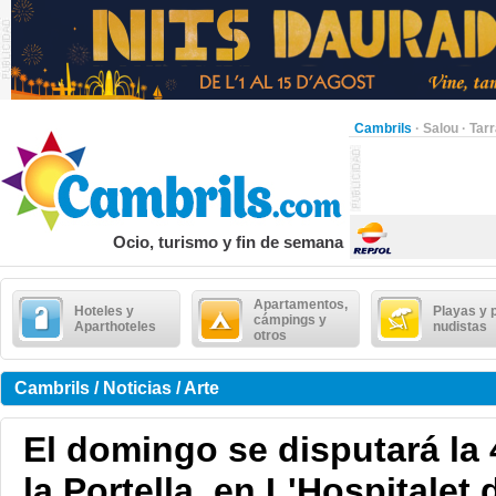
Cambrils
·
Salou
·
Tar
Ocio, turismo y fin de semana
Apartamentos,
Hoteles y
Playas y 
cámpings y
Aparthoteles
nudistas
otros
Cambrils / Noticias / Arte
El domingo se disputará la 
la Portella, en L'Hospitalet d