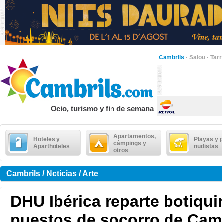
Cambrils
·
Salou
·
Tar
Ocio, turismo y fin de semana
Apartamentos,
Hoteles y
Playas y 
cámpings y
Aparthoteles
nudistas
otros
Cambrils / Noticias / Arte
DHU Ibérica reparte botiqui
puestos de socorro de Camb