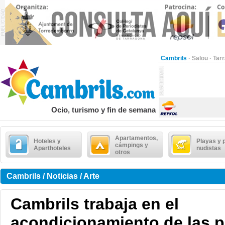
Cambrils
·
Salou
·
Tar
Ocio, turismo y fin de semana
Apartamentos,
Hoteles y
Playas y 
cámpings y
Aparthoteles
nudistas
otros
Cambrils / Noticias / Arte
Cambrils trabaja en el
acondicionamiento de las p