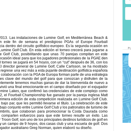
2013. Las instalaciones de Lumine Golf, en Mediterránea Beach &
n este fin de semana el prestigioso PGAs of Europe Fourball
ia dentro del circuito golfístico europeo. Es la segunda ocasión en
umine Golf Club. En esta edición el torneo crecerá para jugarse a
 Golf Club, posibilitando que unas 70 parejas compitan en este
 ocasión ideal para que los jugadores profesionales de la PGAE den
l torneo se jugará en 54 hoyos, con un “cut” después de 36, con los
l director general de Lumine Golf, Calle Carlsson, se ha mostrado
 regrese una vez más a esta pujante destinación golfística española
 colaboración con la PGA de Europa forman parte de una estrategia
res clave del mundo del golf para que conozcan y disfruten de la
dentemente tenemos muchas ganas de dar la bienvenida de nuevo a
n vivió una final emocionante en el campo diseñado por el exjugador
umine Lakes, que confirmó las credenciales de este complejo como
2, el Fourball Championship fue ganado por la pareja inglesa Matt
rimera edición de esta competición realizada en Lumine Golf Club.
ajo par, que les permitió llevarse el título. La celebración de este
bajo conjunto entre Lumine Golf Club y los patronatos de turismo de
ambrils, que colaboran para promocionar la Costa Daurada como
y comparten esfuerzos para que este torneo resulte un éxito. Las
Troon Golf, son uno de los principales destinos turísticos de golf en
y un campo de 9 hoyos, dos casas club y una escuela de golf. Dos
jugador australiano Greg Norman, quien elaboró su diseño.