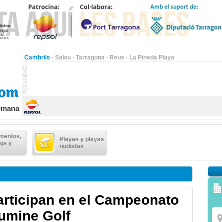
Cambrils
·
Salou
·
Tarragona
·
Reus
·
La Pineda Playa
semana
mentos,
Playas y playas
gs y
nudistas
articipan en el Campeonato
umine Golf