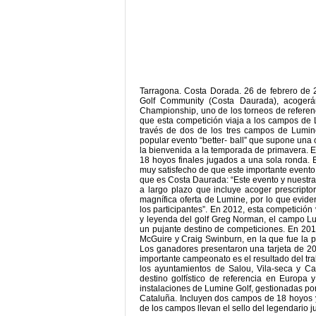
Tarragona. Costa Dorada. 26 de febrero de 
Golf Community (Costa Daurada), acogerá
Championship, uno de los torneos de referenc
que esta competición viaja a los campos de L
través de dos de los tres campos de Lumine
popular evento “better- ball” que supone una
la bienvenida a la temporada de primavera. E
18 hoyos finales jugados a una sola ronda. E
muy satisfecho de que este importante evento
que es Costa Daurada: “Este evento y nuestra
a largo plazo que incluye acoger prescripto
magnífica oferta de Lumine, por lo que evi
los participantes”. En 2012, esta competició
y leyenda del golf Greg Norman, el campo L
un pujante destino de competiciones. En 201
McGuire y Craig Swinburn, en la que fue la p
Los ganadores presentaron una tarjeta de 20 b
importante campeonato es el resultado del tra
los ayuntamientos de Salou, Vila-seca y C
destino golfístico de referencia en Europa 
instalaciones de Lumine Golf, gestionadas por 
Cataluña. Incluyen dos campos de 18 hoyos 
de los campos llevan el sello del legendario 