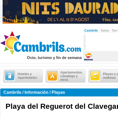
Cambrils
·
Salou
·
Tar
Ocio, turismo y fin de semana
Apartamentos,
Hoteles y
Playas y 
cámpings y
Aparthoteles
nudistas
otros
Cambrils / Información / Playas
Playa del Reguerot del Clavega