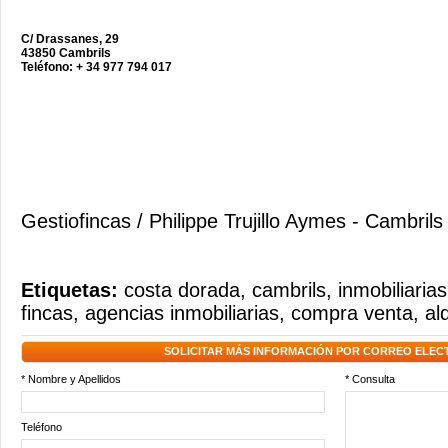
C/ Drassanes, 29
43850 Cambrils
Teléfono: + 34 977 794 017
Gestiofincas / Philippe Trujillo Aymes - Cambrils
Etiquetas:
costa dorada
,
cambrils
,
inmobiliarias
fincas
,
agencias inmobiliarias
,
compra venta
,
al
SOLICITAR MÁS INFORMACIÓN POR CORREO ELEC
* Nombre y Apellidos
* Consulta
Teléfono