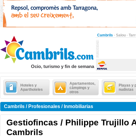
Cambrils
·
Salou
·
Tar
Ocio, turismo y fin de semana
Apartamentos,
Hoteles y
Playas y 
cámpings y
Aparthoteles
nudistas
otros
Cambrils / Profesionales / Inmobiliarias
Gestiofincas / Philippe Trujillo
Cambrils