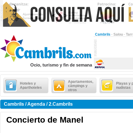
Cambrils
·
Salou
·
Tar
Ocio, turismo y fin de semana
Apartamentos,
Hoteles y
Playas y 
cámpings y
Aparthoteles
nudistas
otros
Cambrils / Agenda / 2.Cambrils
Concierto de Manel