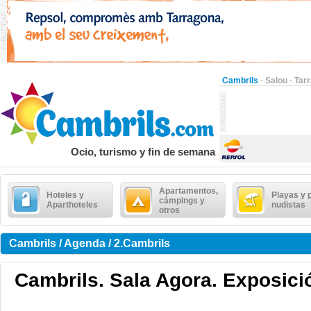
Cambrils
·
Salou
·
Tar
Ocio, turismo y fin de semana
Apartamentos,
Hoteles y
Playas y 
cámpings y
Aparthoteles
nudistas
otros
Cambrils / Agenda / 2.Cambrils
Cambrils. Sala Agora. Exposici