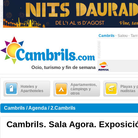
Cambrils
·
Salou
·
Tar
Ocio, turismo y fin de semana
Apartamentos,
Hoteles y
Playas y 
cámpings y
Aparthoteles
nudistas
otros
Cambrils / Agenda / 2.Cambrils
Cambrils. Sala Agora. Exposici