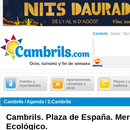
Cambrils
·
Salou
·
Tar
Ocio, turismo y fin de semana
Apartamentos,
Hoteles y
Playas y 
cámpings y
Aparthoteles
nudistas
otros
Cambrils / Agenda / 2.Cambrils
Cambrils. Plaza de España. Me
Ecológico.