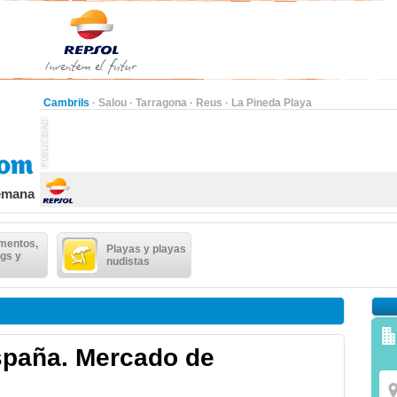
Cambrils
·
Salou
·
Tarragona
·
Reus
·
La Pineda Playa
semana
mentos,
Playas y playas
gs y
nudistas
spaña. Mercado de