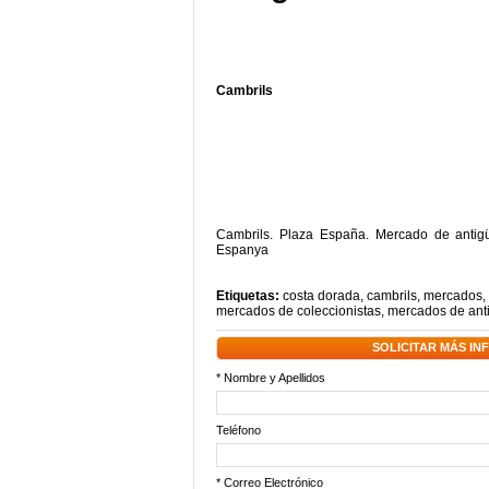
Cambrils
Cambrils. Plaza España. Mercado de anti
Espanya
Etiquetas:
costa dorada
,
cambrils
,
mercados
,
mercados de coleccionistas
,
mercados de an
SOLICITAR MÁS I
* Nombre y Apellidos
Teléfono
* Correo Electrónico