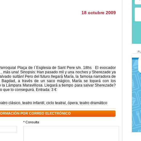
18 octubre 2009
Parroquial Plaça de l´Esglesia de Sant Pere s/n. 18hs El evocador
... más una! Sinopsis: Han pasado mil y una noches y Sherezade ya
alvado sultán! Pero del futuro llegará María, la famosa narradora de
 a Bagdad, a través de un saco mágico, María se topará con los
e la Lámpara Maravillosa. Llegará a tiempo para salvar Sherezade?
 que lo conseguirá. Entrada: 3 €
eatro clásico
,
teatro infantil
,
ciclo teatral
,
ópera
,
teatro dramático
NFORMACIÓN POR CORREO ELECTRÓNICO
* Consulta