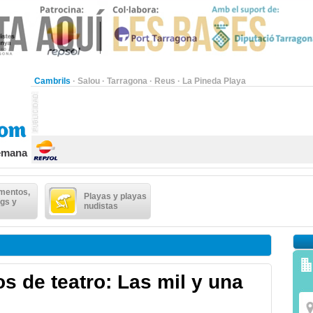
Cambrils
·
Salou
·
Tarragona
·
Reus
·
La Pineda Playa
semana
mentos,
Playas y playas
gs y
nudistas
s de teatro: Las mil y una