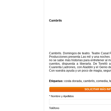
Cambrils
Cambrils. Domingos de teatro. Teatre Casal 
Producciones presenta Las mil y una noches 
no se sabe más historias para entretener al m
cuentos, dispuesta a liberarla. De Torelló
Cuarenta Ladrones, con Aladdin y el Genio d
Con vuestra ayuda y un poco de magia, seguro
Etiquetas:
costa dorada
,
cambrils
,
comedia
,
t
SOLICITAR MÁS I
* Nombre y Apellidos
Teléfono