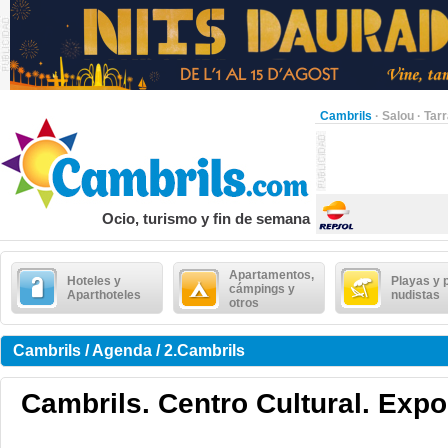
Cambrils
·
Salou
·
Tar
Ocio, turismo y fin de semana
Apartamentos,
Hoteles y
Playas y 
cámpings y
Aparthoteles
nudistas
otros
Cambrils / Agenda / 2.Cambrils
Cambrils. Centro Cultural. Expo