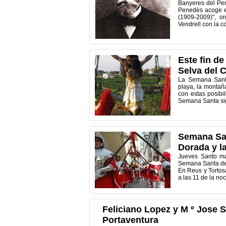
Banyeres del Pen
Penedès acoge e
(1909-2009)", o
Vendrell con la c
Este fin d
Selva del 
La Semana Santa
playa, la montaña
con estas posibi
Semana Santa sign
Semana San
Dorada y la
Jueves Santo ma
Semana Santa de l
En Reus y Tortosa
a las 11 de la noc
Feliciano Lopez y M º Jose S
Portaventura