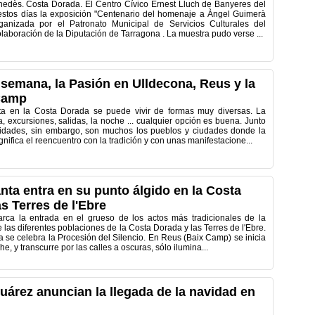
edès. Costa Dorada. El Centro Cívico Ernest Lluch de Banyeres del
stos días la exposición "Centenario del homenaje a Àngel Guimerà
rganizada por el Patronato Municipal de Servicios Culturales del
olaboración de la Diputación de Tarragona . La muestra pudo verse ...
e semana, la Pasión en Ulldecona, Reus y la
Camp
 en la Costa Dorada se puede vivir de formas muy diversas. La
, excursiones, salidas, la noche ... cualquier opción es buena. Junto
lidades, sin embargo, son muchos los pueblos y ciudades donde la
ifica el reencuentro con la tradición y con unas manifestacione...
ta entra en su punto álgido en la Costa
s Terres de l'Ebre
rca la entrada en el grueso de los actos más tradicionales de la
as diferentes poblaciones de la Costa Dorada y las Terres de l'Ebre.
 se celebra la Procesión del Silencio. En Reus (Baix Camp) se inicia
he, y transcurre por las calles a oscuras, sólo ilumina...
uárez anuncian la llegada de la navidad en