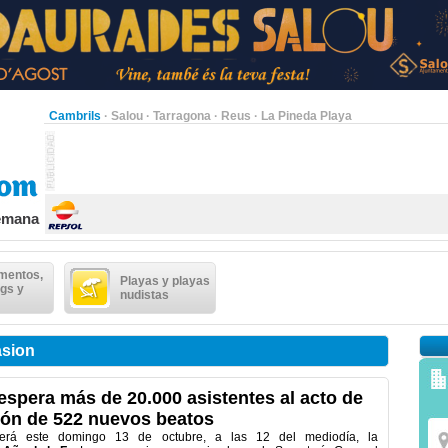
Cambrils
·
Salou
·
Tarragona
·
Reus
·
La Pineda Playa
semana
mentos,
Playas y playas
gs y
nudistas
asion
espera más de 20.000 asistentes al acto de
ón de 522 nuevos beatos
erá este domingo 13 de octubre, a las 12 del mediodía, la