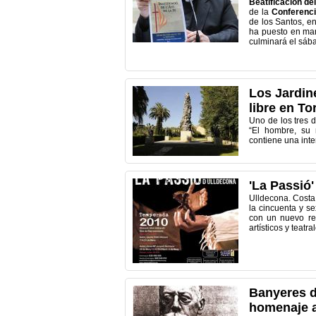
Beatificación del
de la
Conferenci
de los Santos, en
ha puesto en ma
culminará el sáb
Los Jardine
libre en To
Uno de los tres d
“El hombre, su 
contiene una inte
'La Passió
Ulldecona. Costa
la cincuenta y se
con un nuevo ret
artísticos y teatr
Banyeres d
homenaje 