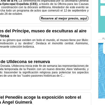
 Año de la Fe.
La ceremonia es organizada por la Secretaría General
a Episcopal Española (CEE)
, a través de la Oficina para las Causas
 coordinación con la diócesis anfitriona. Alrededor de este evento se
rcha todo un programa de actos que comenzó el 12 de septiembre y
ado 26 de octubre.
Reserve al mejor precio, aquí
s del Príncipe, museo de esculturas al aire
rtosa
e su género que existen en todo el mundo, el museo tiene por título:
motivación y su destino”. Destaca el monolito central. Asimismo,
resante colección botánica.
' de Ulldecona se renueva
 Dorada. Ulldecona inicia este fin de semana las representaciones de
xta temporada de la Pasión con un nuevo director, Aleix Vallverdú, y
o: trascender la significación religiosa para potenciar los aspectos
ales de una de las "cuatro pasiones históricas de C...
el Penedès acoge la exposición sobre el
a Àngel Guimerà