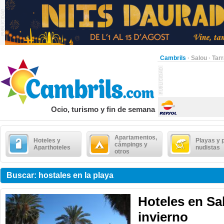
Cambrils
·
Salou
·
Tar
Ocio, turismo y fin de semana
Apartamentos,
Hoteles y
Playas y 
cámpings y
Aparthoteles
nudistas
otros
Buscar: hostales en la playa
Hoteles en Sa
invierno