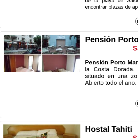
de la playa de Sal
encontrar
plazas de a
Pensión Port
S
Pensión Porto Ma
la Costa Dorada. 
situado en una zo
Abierto t
Hostal Tahití
S