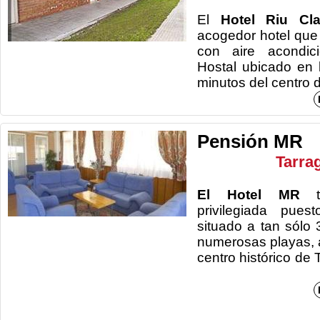
El
Hotel Riu C
acogedor hotel que
con aire acondici
Hostal ubicado en 
minutos del centro 
Pensión MR
Tarra
El Hotel MR
ti
privilegiada pue
situado a tan sólo 
numerosas playas, a
centro histór