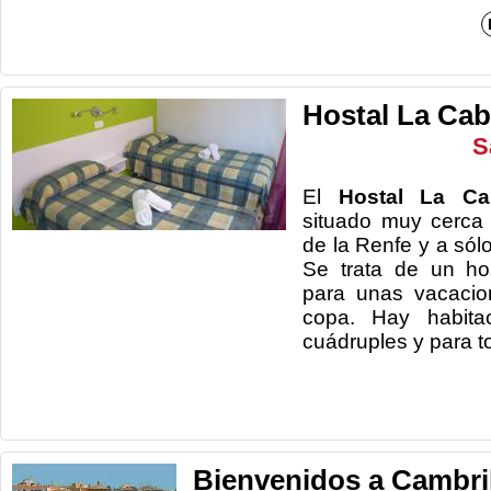
Hostal La Cab
S
El
Hostal La Ca
situado muy cerca 
de la Renfe y a sól
Se trata de un hos
para unas vacacio
copa. Hay habitac
cuádruples y pa
Bienvenidos a Cambri