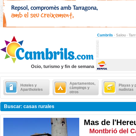
Cambrils
·
Salou
·
Tar
Ocio, turismo y fin de semana
Apartamentos,
Hoteles y
Playas y 
cámpings y
Aparthoteles
nudistas
otros
Buscar: casas rurales
Mas de l'Here
Montbrió del 