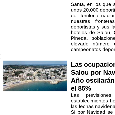
Santa, en los que 
unos 20.000 deporti
del territorio nac
nuestras frontera
deportistas y sus f
hoteles de Salou, C
Pineda, poblacion
elevado número d
campeonatos deport
Las ocupacion
Salou por Nav
Año oscilarán
el 85%
Las previsione
establecimientos h
las fechas navideñ
Si por Navidad se