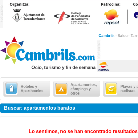
Cambrils
·
Salou
·
Tar
Ocio, turismo y fin de semana
Apartamentos,
Hoteles y
Playas y 
cámpings y
Aparthoteles
nudistas
otros
Buscar: apartamentos baratos
Lo sentimos, no se han encontrado resultados